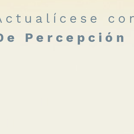
Actualícese co
De Percepción