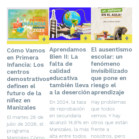
+
+
+
Aprendamos
El ausentismo
Cómo Vamos
Bien II: La
escolar: un
en Primera
falta de
fenómeno
Infancia: Los
calidad
invisibilizado
centros
educativa
que pone en
demostrativos
también lleva
riesgo el
definen el
a la deserción
aprendizaje
futuro de la
niñez en
En 2024, la tasa
Hay problemas
Manizales
de reprobación
que todos
en secundaria
vemos. Y hay
El martes 28 de
alcanzó 14,8% en
otros que están
julio de 2026, el
Manizales, la más
frente a
programa
alta entre todos
nosotros, pero
Manizales Cómo