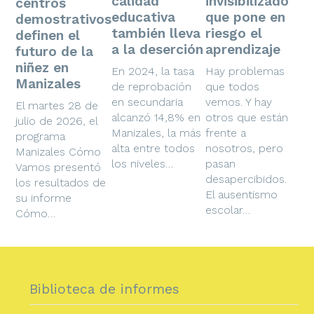
calidad
invisibilizado
centros
educativa
que pone en
demostrativos
también lleva
riesgo el
definen el
a la deserción
aprendizaje
futuro de la
niñez en
En 2024, la tasa
Hay problemas
Manizales
de reprobación
que todos
en secundaria
vemos. Y hay
El martes 28 de
alcanzó 14,8% en
otros que están
julio de 2026, el
Manizales, la más
frente a
programa
alta entre todos
nosotros, pero
Manizales Cómo
los niveles…
pasan
Vamos presentó
desapercibidos.
los resultados de
El ausentismo
su informe
escolar…
Cómo…
Biblioteca de informes