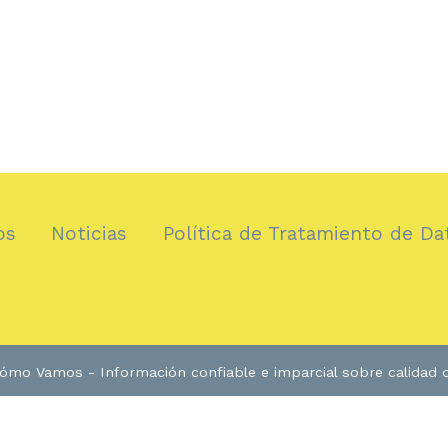
os
Noticias
Política de Tratamiento de Da
mo Vamos - Información confiable e imparcial sobre calidad de