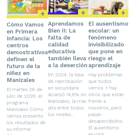
+
+
+
Aprendamos
El ausentismo
Cómo Vamos
Bien II: La
escolar: un
en Primera
falta de
fenómeno
Infancia: Los
calidad
invisibilizado
centros
educativa
que pone en
demostrativos
también lleva
riesgo el
definen el
a la deserción
aprendizaje
futuro de la
niñez en
En 2024, la tasa
Hay problemas
Manizales
de reprobación
que todos
en secundaria
vemos. Y hay
El martes 28 de
alcanzó 14,8% en
otros que están
julio de 2026, el
Manizales, la más
frente a
programa
alta entre todos
nosotros, pero
Manizales Cómo
los niveles…
pasan
Vamos presentó
desapercibidos.
los resultados de
El ausentismo
su informe
escolar…