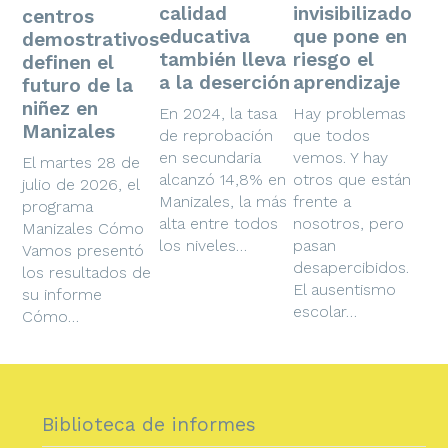
calidad
invisibilizado
centros
educativa
que pone en
demostrativos
también lleva
riesgo el
definen el
a la deserción
aprendizaje
futuro de la
niñez en
En 2024, la tasa
Hay problemas
Manizales
de reprobación
que todos
en secundaria
vemos. Y hay
El martes 28 de
alcanzó 14,8% en
otros que están
julio de 2026, el
Manizales, la más
frente a
programa
alta entre todos
nosotros, pero
Manizales Cómo
los niveles…
pasan
Vamos presentó
desapercibidos.
los resultados de
El ausentismo
su informe
escolar…
Cómo…
Biblioteca de informes