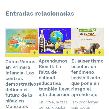
Entradas relacionadas
+
+
+
Aprendamos
El ausentismo
Cómo Vamos
Bien II: La
escolar: un
en Primera
falta de
fenómeno
Infancia: Los
calidad
invisibilizado
centros
educativa
que pone en
demostrativos
también lleva
riesgo el
definen el
a la deserción
aprendizaje
futuro de la
niñez en
En 2024, la tasa
Hay problemas
Manizales
de reprobación
que todos