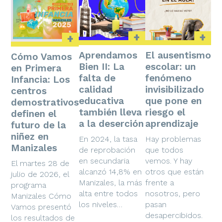
+
+
+
Aprendamos
El ausentismo
Cómo Vamos
Bien II: La
escolar: un
en Primera
falta de
fenómeno
Infancia: Los
calidad
invisibilizado
centros
educativa
que pone en
demostrativos
también lleva
riesgo el
definen el
a la deserción
aprendizaje
futuro de la
niñez en
En 2024, la tasa
Hay problemas
Manizales
de reprobación
que todos
en secundaria
vemos. Y hay
El martes 28 de
alcanzó 14,8% en
otros que están
julio de 2026, el
Manizales, la más
frente a
programa
alta entre todos
nosotros, pero
Manizales Cómo
los niveles…
pasan
Vamos presentó
desapercibidos.
los resultados de